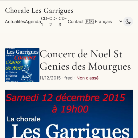
Chorale Les Garrigues
CD-
CD-
CD-
Actualités
Agenda
Contact
1
2
3
Concert de Noel St
Genies des Mourgues
11/12/2015 · fred ·
Non classé